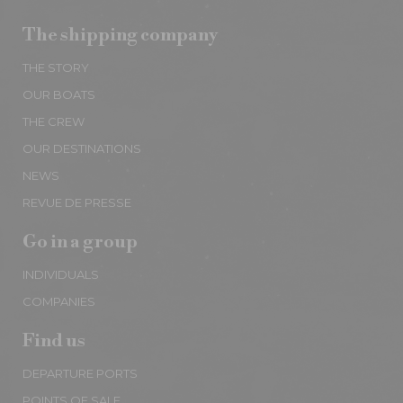
The shipping company
THE STORY
OUR BOATS
THE CREW
OUR DESTINATIONS
NEWS
REVUE DE PRESSE
Go in a group
INDIVIDUALS
COMPANIES
Find us
DEPARTURE PORTS
POINTS OF SALE