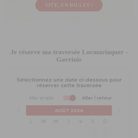
VITE, UN BILLET !
Je réserve ma traversée Locmariaquer -
Gavrinis
Sélectionnez une date ci-dessous pour
réserver cette traversée
Aller simple
Aller / retour
AOÛT
2026
L
M
M
J
V
S
D
1
2