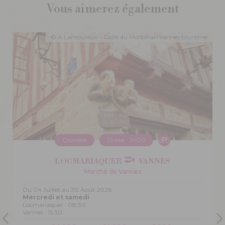
Vous aimerez également
n
© A.Lamoureux – Golfe du Morbihan Vannes tourisme
Croisière
Durée : 2h00
LOCMARIAQUER
VANNES
Marché de Vannes
Du 04 Juillet au 30 Août 2026
Mercredi et samedi
Locmariaquer : 08:30
Vannes : 15:30