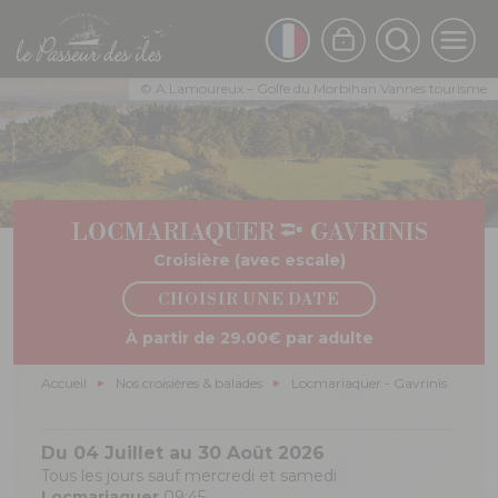
Aller
au
FRENCH
contenu
principal
ENGLISH
© A.Lamoureux – Golfe du Morbihan Vannes tourisme
LOCMARIAQUER
GAVRINIS
Croisière (avec escale)
CHOISIR UNE DATE
À partir de 29.00€ par adulte
Fil
Accueil
Nos croisières & balades
Locmariaquer - Gavrinis
d'Ariane
Du 04 Juillet au 30 Août 2026
Tous les jours sauf mercredi et samedi
Locmariaquer
09:45