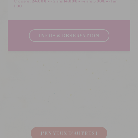
Croisière :
24.00€
● -12 ans
14.00€
● -4 ans
5.00€
● -1 an
1.00
INFOS & RÉSERVATION
J'EN VEUX D'AUTRES !