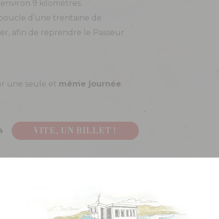
à environ 9 kilomètres.
 boucle d’une trentaine de
r, afin de reprendre le Passeur
r une seule et
même journée
.
à
VITE, UN BILLET !