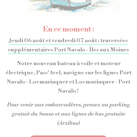
rve ma traversée Port Navalo - Larm
En ce moment :
Jeudi 06 août et vendredi 07 août : traversées
supplémentaires Port Navalo - Îles aux Moines
r réserver cette traversée
Notre nouveau bateau à voile et moteur
électrique, Pass'Avel, navigue sur les lignes Port
ller / retour
Navalo - Locmariaquer et Locmariaquer - Port
Navalo !
Pour venir aux embarcadères, pensez au parking
V
S
D
gratuit du Sanso et aux lignes de bus gratuite
1
2
(Arzibus)