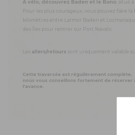
À vélo, découvrez Baden et le Bono
, situé 
Pour les plus courageux, vous pouvez faire la
kilomètres entre Larmor Baden et Locmariaque
des Îles pour rentrer sur Port Navalo.
Les
allers/retours
sont uniquement valable su
Cette traversée est régulièrement complète,
nous vous conseillons fortement de réserver 
l'avance.