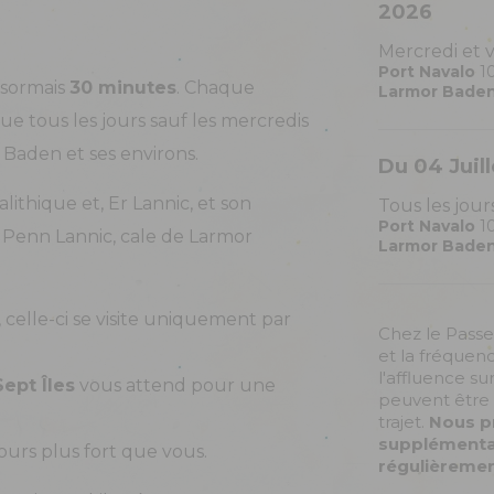
2026
Mercredi et 
Port Navalo
10
ésormais
30 minutes
. Chaque
Larmor Bade
que tous les jours sauf les mercredis
 Baden et ses environs.
Du 04 Juil
lithique et, Er Lannic, et son
Tous les jour
Port Navalo
10
e Penn Lannic, cale de Larmor
Larmor Bade
, celle-ci se visite uniquement par
Chez le Passeu
et la fréquen
l'affluence su
Sept Îles
vous attend pour une
peuvent être 
trajet.
Nous p
supplémentair
ujours plus fort que vous.
régulièremen