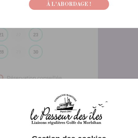
7
9
8
À L'ABORDAGE !
14
16
15
21
23
22
28
30
29
Réservation conseillée
onnée