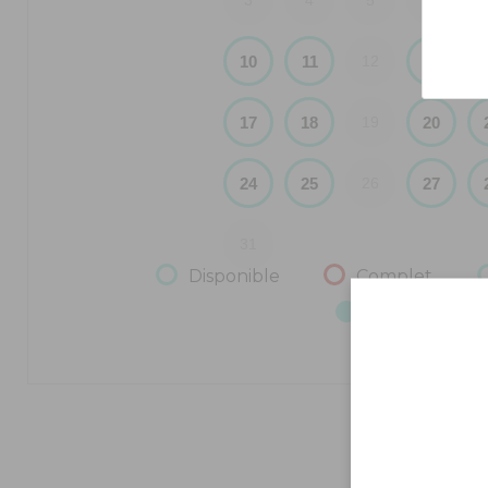
3
4
5
6
10
11
13
12
17
18
20
19
24
25
27
26
31
Disponible
Complet
Date sélecti