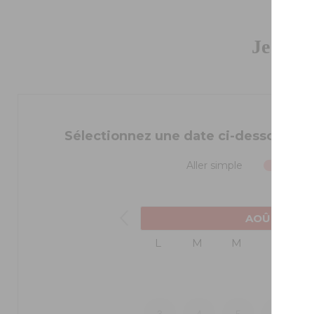
Je rése
Sélectionnez une date ci-dessous pou
Aller simple
A
AOÛT
2026
L
M
M
J