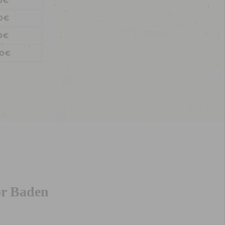
0€
0€
0€
00€
mor Baden