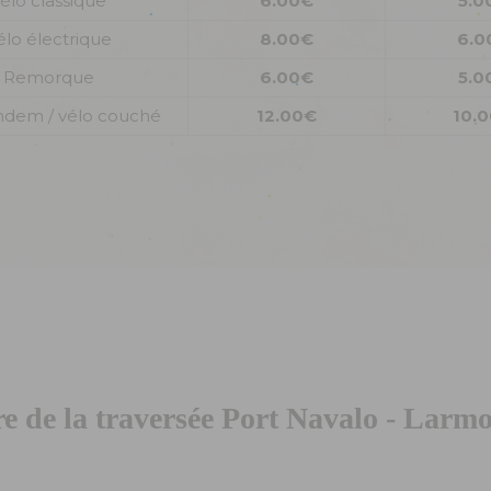
élo classique
6.00€
5.0
élo électrique
8.00€
6.0
Remorque
6.00€
5.0
ndem / vélo couché
12.00€
10.
re de la traversée Port Navalo - Lar