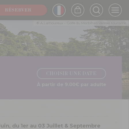
FRENCH
RÉSERVER
ENGLISH
© A.Lamoureux – Golfe du Morbihan Vannes tourisme
CHOISIR UNE DATE
À partir de 9.00€ par adulte
 Juin, du 1er au 03 Juillet & Septembre