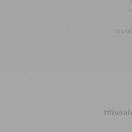
V
V
Vélo ta
Itinérai