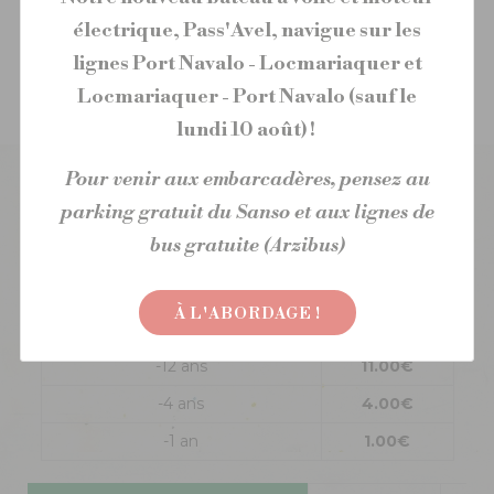
Choisissez la date de votre
électrique, Pass'Avel, navigue sur les
traversée sur le calendrier
lignes Port Navalo - Locmariaquer et
Locmariaquer - Port Navalo (sauf le
lundi 10 août) !
Pour venir aux embarcadères, pensez au
Tarifs de la traversée Larmor Baden - Île
parking gratuit du Sanso et aux lignes de
d'Arz
bus gratuite (Arzibus)
Billets traversée
Aller / Retour
À L'ABORDAGE !
Adulte
19.00€
-12 ans
11.00€
-4 ans
4.00€
-1 an
1.00€