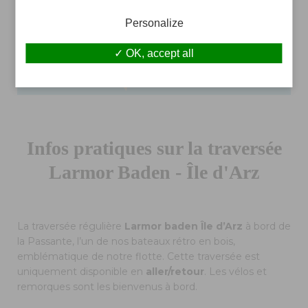
Personalize
OK, accept all
Infos pratiques sur la traversée
Larmor Baden - Île d'Arz
La traversée régulière
Larmor baden Île d’Arz
à bord de
la Passante, l’un de nos bateaux rétro en bois,
emblématique de notre flotte. Cette traversée est
uniquement disponible en
aller/retour
. Les vélos et
remorques sont les bienvenus à bord.