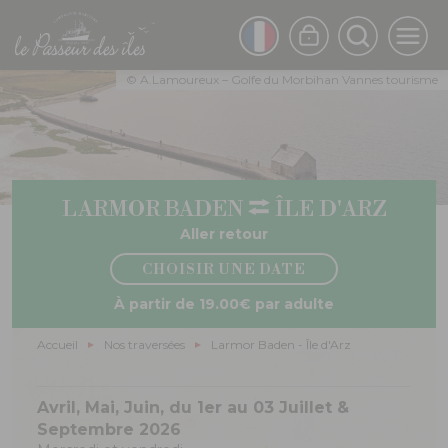
Aller
au
FRENCH
contenu
principal
ENGLISH
© A.Lamoureux – Golfe du Morbihan Vannes tourisme
LARMOR BADEN
ÎLE D'ARZ
Aller retour
CHOISIR UNE DATE
À partir de 19.00€ par adulte
Fil
Accueil
Nos traversées
Larmor Baden - Île d'Arz
d'Ariane
Avril, Mai, Juin, du 1er au 03 Juillet &
Septembre 2026