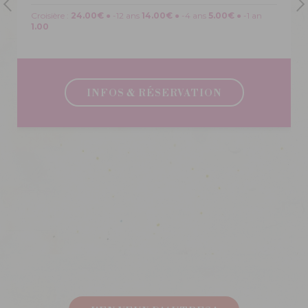
Croisière :
24.00€
● -12 ans
14.00€
● -4 ans
5.00€
● -1 an
1.00
INFOS & RÉSERVATION