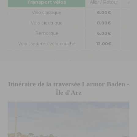
Transport vélos
Aller / Retour
Alle
Vélo classique
6.00€
5
Vélo électrique
8.00€
6
Remorque
6.00€
5
Vélo tandem / vélo couché
12.00€
1
Itinéraire de la traversée Larmor Baden -
Île d'Arz