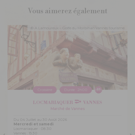
Vous aimerez également
e
© A.Lamoureux – Golfe du Morbihan Vannes tourisme
Croisière
Durée : 2h00
LOCMARIAQUER
VANNES
Marché de Vannes
Du 04 Juillet au 30 Août 2026
Mercredi et samedi
Locmariaquer : 08:30
Vannes : 15:30