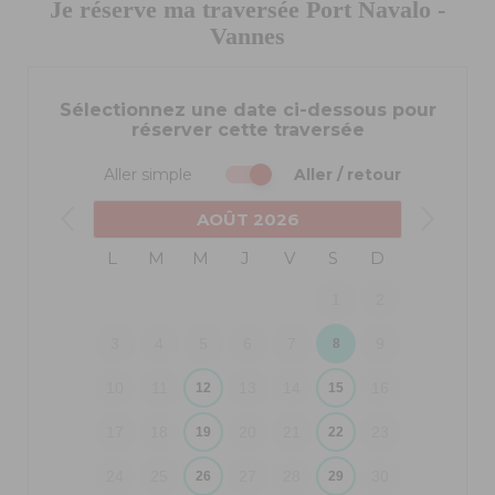
Je réserve ma traversée Port Navalo -
Vannes
Sélectionnez une date ci-dessous pour
réserver cette traversée
Aller simple
Aller / retour
AOÛT
2026
L
M
M
J
V
S
D
1
2
3
4
5
6
7
9
8
10
11
13
14
16
12
15
17
18
20
21
23
19
22
24
25
27
28
30
26
29