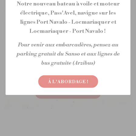
Notre nouveau bateau à voile et moteur
Pour les amateurs de marche à pied, une boucle est
électrique, Pass'Avel, navigue sur les
possible au départ de la gare maritime en direction
de la presqu’île de Conleau ( environ 6 km
lignes Port Navalo - Locmariaquer et
aller/retour).
Locmariaquer - Port Navalo !
Vous pouvez également embarquer vos vélos pour
aller explorer les alentours de Vannes, comme par
Pour venir aux embarcadères, pensez au
exemple, Port Anna (cf les idées de boucles).
parking gratuit du Sanso et aux lignes de
bus gratuite (Arzibus)
Cette traversée est régulièrement complète,
nous vous conseillons fortement de réserver à
l'avance.
À L'ABORDAGE !
VITE, UN BILLET !