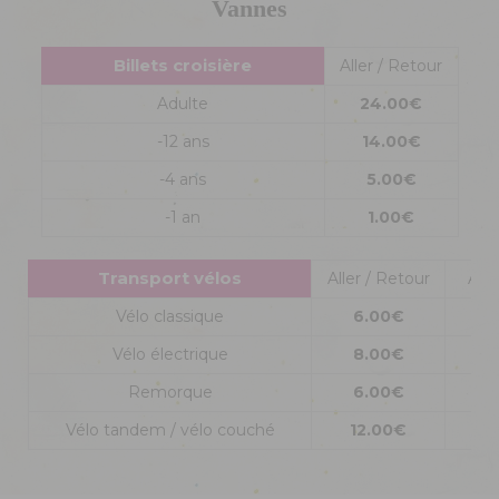
Vannes
Billets croisière
Aller / Retour
Adulte
24.00€
-12 ans
14.00€
-4 ans
5.00€
-1 an
1.00€
Transport vélos
Aller / Retour
Alle
Vélo classique
6.00€
5
Vélo électrique
8.00€
6
Remorque
6.00€
5
Vélo tandem / vélo couché
12.00€
1