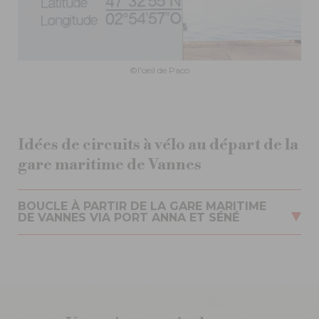
©l'oeil de Paco
Idées de circuits à vélo au départ de la
gare maritime de Vannes
BOUCLE À PARTIR DE LA GARE MARITIME
DE VANNES VIA PORT ANNA ET SÉNÉ
Profitez de Vannes et de ses environs à vélo.
La distance totale de ce circuit est d'environ 13
kilomètres.
Ce circuit nécessite une traversée via le barge du
Petit Passeur, bien se renseigner avant sur leurs