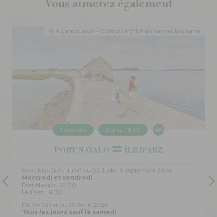
Vous aimerez également
horaires de traversées.
- Gare maritime de Vannes - embarcadère de
x
© A.Lamoureux – Golfe du Morbihan Vannes tourisme
Conleau :
2.5 km
-
traversée entre Conleau et Barrarac'h avec le Petit
Passeur
- Barrarac'h - Port Anna - Séné - gare maritime
de Vannes :
10 km
Itinéraire complet sur l'application
géovélo
.
Traversée
Durée : 1h30
PORT NAVALO
ÎLE D'ARZ
Avril, Mai, Juin, du 1er au 03 Juillet & Septembre 2026
Mercredi et vendredi
Port Navalo : 10:00
Île d'Arz : 16:30
Du 04 Juillet au 30 Août 2026
Tous les jours sauf le samedi