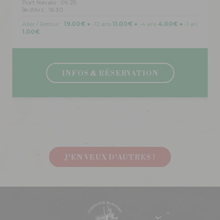
Port Navalo : 09:25
Île d'Arz : 16:30
Aller / Retour :
19.00€
● -12 ans
11.00€
● -4 ans
4.00€
● -1 an
1.00€
INFOS & RÉSERVATION
J'EN VEUX D'AUTRES !