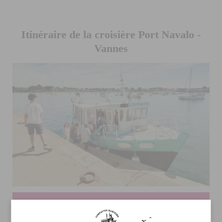
Itinéraire de la croisière Port Navalo -
Vannes
Embarcadère : Port Navalo