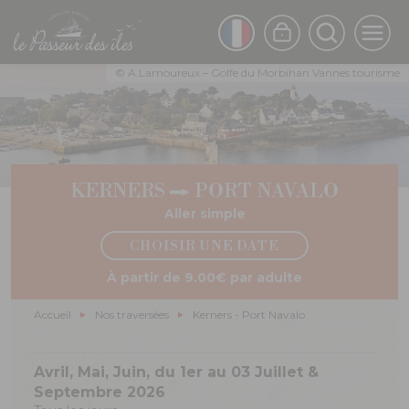
Aller
au
FRENCH
contenu
principal
ENGLISH
© A.Lamoureux – Golfe du Morbihan Vannes tourisme
KERNERS
PORT NAVALO
Aller simple
CHOISIR UNE DATE
À partir de 9.00€ par adulte
Fil
Accueil
Nos traversées
Kerners - Port Navalo
d'Ariane
Avril, Mai, Juin, du 1er au 03 Juillet &
Septembre 2026