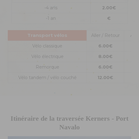
-4 ans
2.00€
-1 an
€
Transport vélos
Aller / Retour
Alle
Vélo classique
6.00€
5
Vélo électrique
8.00€
6
Remorque
6.00€
5
Vélo tandem / vélo couché
12.00€
1
Itinéraire de la traversée Kerners - Port
Navalo