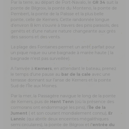
Par la terre, au départ de Port-Navalo, le
GR 34
suit la
pointe de Bilgroix, la pointe du Monteno, la pointe de
Pembert, la pointe de la Palisse et la plus belle
pointe, celle de Kerners. Cette randonnée longue
d’environ 8 km s’ouvre à travers des pins parasols, des
genêts et d’une nature nature changeante aux grés
des saisons et des vents.
La plage des Fontaines permet un arrêt parfait pour
un pique nique ou une baignade à marée haute ( la
baignade n’est pas surveillée).
A l'arrivée à
Kerners
, en attendant le bateau, prenez
le temps d’une pause au
bar de la cale
avec une
terrasse donnant sur l’anse de Kerners et la pointe
Sud de l’Île aux Moines.
Par la mer, la Passagère navigue le long de la pointe
de Kerners, puis de
Hent Tenn
(où la présence des
cormorans ont endommagé les pins), l’
Île de la
Jument
( et son courant mondialement connu),
Er
Lannic
(qui abrite deux enceintes mégalithiques
semi circulaires), la pointe de Bilgroix et l
’entrée du