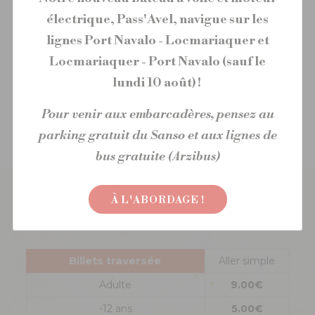
électrique, Pass'Avel, navigue sur les
lignes Port Navalo - Locmariaquer et
Aucune date sélectionnée
Locmariaquer - Port Navalo (sauf le
Choisissez la date de votre
lundi 10 août) !
traversée sur le calendrier
Pour venir aux embarcadères, pensez au
parking gratuit du Sanso et aux lignes de
bus gratuite (Arzibus)
À L'ABORDAGE !
Tarifs de la traversée Kerners - Port
Navalo
Billets traversée
Aller simple
Adulte
9.00€
-12 ans
5.00€