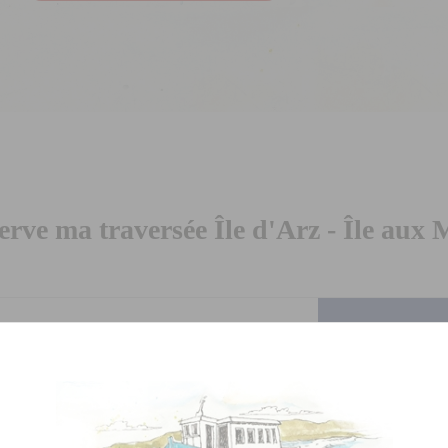
serve ma traversée Île d'Arz - Île aux 
r réserver cette traversée
ller / retour