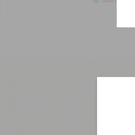
Date sélecti
Tari
Bi