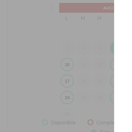
AOÛT
2026
L
M
M
J
6
3
4
5
10
13
11
12
17
20
18
19
24
27
25
26
31
Disponible
Complet