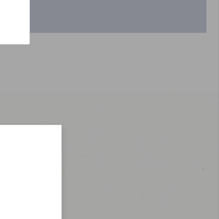
oines
simple
0€