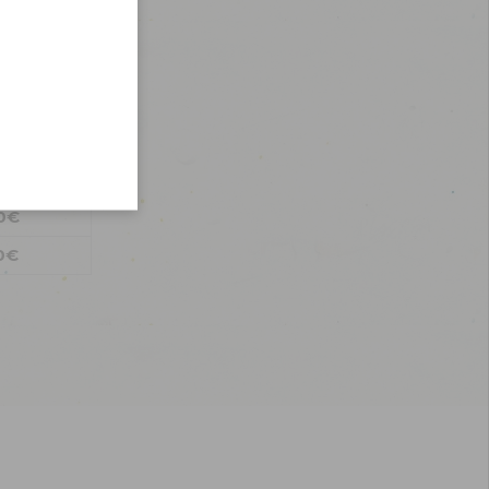
0€
0€
0€
simple
0€
0€
0€