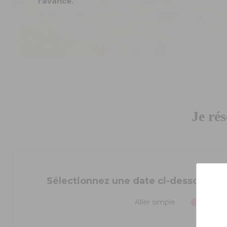
l'avance.
Je ré
Sélectionnez une date ci-dessous pou
Aller simple
A