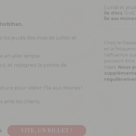
Lundi et jeud
Île d'Arz
10:45
Île aux Moine
Morbihan.
 les jeudis des mois de juillet et
Chez le Passeu
et la fréquen
l'affluence su
 en aller simple.
peuvent être 
rz, et rejoignez la pointe de
trajet.
Nous p
supplémentair
régulièremen
ture pour visiter l'Île aux Moines !
 amis les chiens.
à
VITE, UN BILLET !