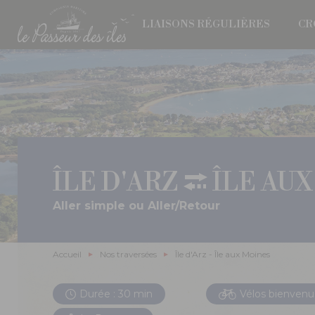
Aller
au
LIAISONS RÉGULIÈRES
CR
contenu
principal
ÎLE D'ARZ
ÎLE AUX
Aller simple ou Aller/Retour
Fil
Accueil
Nos traversées
Île d'Arz - Île aux Moines
d'Ariane
Durée : 30 min
Vélos bienvenu