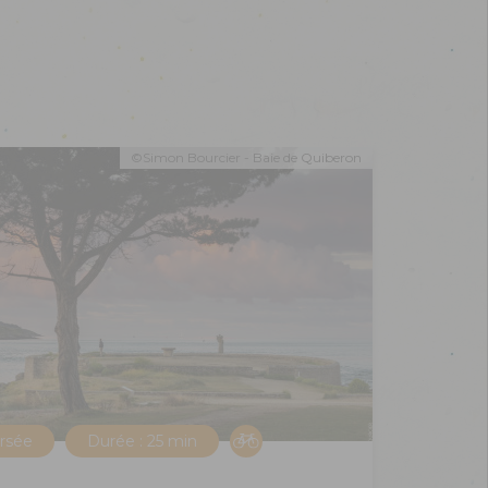
©Simon Bourcier - Baie de Quiberon
ersée
Durée : 25 min