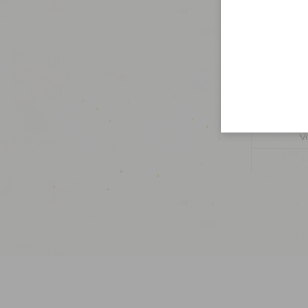
Tr
V
V