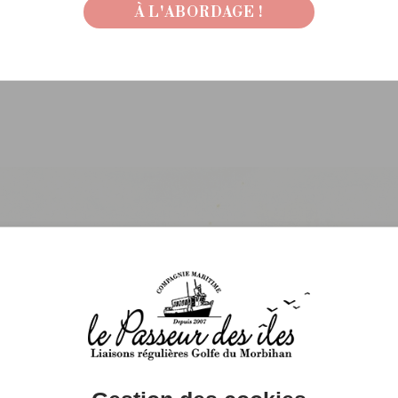
onnée
À L'ABORDAGE !
fs de la traversée Île d'Arz - Île aux M
llets traversée
Aller / Retour
Aller 
Adulte
12.00€
8.0