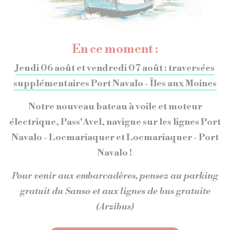
V
S
D
En ce moment :
1
2
Jeudi 06 août et vendredi 07 août : traversées
supplémentaires Port Navalo - Îles aux Moines
7
8
9
Notre nouveau bateau à voile et moteur
14
15
16
électrique, Pass'Avel, navigue sur les lignes Port
Navalo - Locmariaquer et Locmariaquer - Port
21
22
23
Navalo !
28
29
30
Pour venir aux embarcadères, pensez au parking
gratuit du Sanso et aux lignes de bus gratuite
(Arzibus)
Réservation conseillée