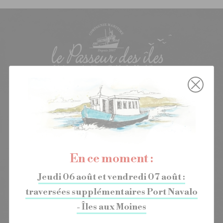
Regular connections
Cruises & walks
The shipping company
En ce moment :
THE STORY
OUR BOATS
Jeudi 06 août et vendredi 07 août :
THE CREW
traversées supplémentaires Port Navalo
OUR DESTINATIONS
- Îles aux Moines
NEWS