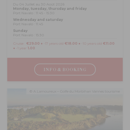
Du 04 Juillet au 30 Août 2026
Monday, tuesday, thursday and friday
Port Navalo : 11:45 - 15:30
Wednesday and saturday
Port Navalo : 11:45
Sunday
Port Navalo : 15:30
Cruise :
€29.00
● -17 years old
€18.00
● -10 years old
€11.00
● -1 year
1.00
INFO & BOOKING
© A.Lamoureux – Golfe du Morbihan Vannes tourisme