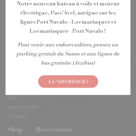
Notre nouveau bateau à voile et moteur
REVUE DE PRESSE
électrique, Pass'Avel, navigue sur les
Go in a group
lignes Port Navalo - Locmariaquer et
Locmariaquer - Port Navalo !
INDIVIDUALS
COMPANIES
Pour venir aux embarcadères, pensez au
Find us
parking gratuit du Sanso et aux lignes de
bus gratuite (Arzibus)
DEPARTURE PORTS
POINTS OF SALE
À L'ABORDAGE !
Useful information
FAQ
VÉLOS À BORD
CONTACT
Shop
Reservation