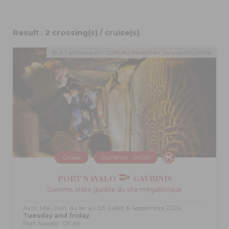
Result : 2 crossing(s) / cruise(s)
© A.Lamoureux – Golfe du Morbihan Vannes tourisme
Cruise
Duration : 2h00
PORT NAVALO
GAVRINIS
Gavrinis, visite guidée du site mégalithique
Avril, Mai, Juin, du 1er au 03 Juillet & Septembre 2026
Tuesday and friday
Port Navalo : 09:45