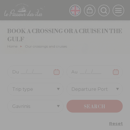
Skip
to
ENGLISH
main
content
FRENCH
BOOK A CROSSING OR A CRUISE IN THE
GULF
Breadcrumb
Home
Our crossings and cruises
Reset