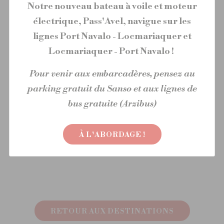
Notre nouveau bateau à voile et moteur
Conclusion
électrique, Pass'Avel, navigue sur les
Le marché alimentaire de Vannes est un incontournable
lignes Port Navalo - Locmariaquer et
pour les amateurs de gastronomie locale. C'est un
Locmariaquer - Port Navalo !
endroit où l'on peut découvrir les saveurs et les produits
du terroir breton, tout en soutenant les producteurs
Pour venir aux embarcadères, pensez au
locaux et en contribuant à une économie locale et
parking gratuit du Sanso et aux lignes de
durable.
bus gratuite (Arzibus)
À L'ABORDAGE !
Photos & images : © A.Lamoureux – Golfe du Morbihan
Vannes tourisme
RETOUR AUX DESTINATIONS