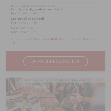
Du 04 Juillet au 30 Août 2026
Lundi, mardi, jeudi et vendredi
Port Navalo : 11:45 - 15:30
Mercredi et samedi
Port Navalo : 11:45
Le dimanche
Port Navalo : 15:30
Croisière :
29.00€
● -17 ans
18.00€
● -10 ans
11.00€
● -1 an
1.00
INFOS & RÉSERVATION
© A.Lamoureux – Golfe du Morbihan Vannes tourisme