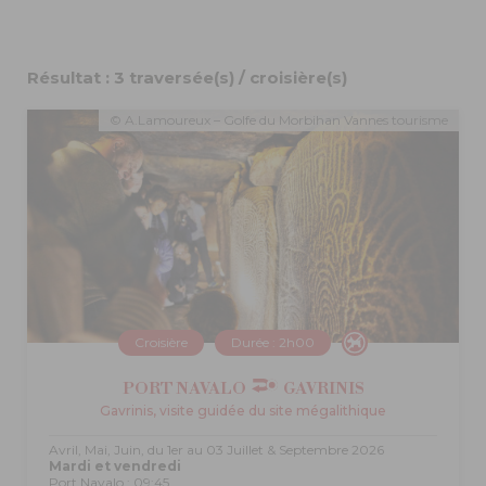
Résultat : 3 traversée(s) / croisière(s)
© A.Lamoureux – Golfe du Morbihan Vannes tourisme
Croisière
Durée : 2h00
PORT NAVALO
GAVRINIS
Gavrinis, visite guidée du site mégalithique
Avril, Mai, Juin, du 1er au 03 Juillet & Septembre 2026
Mardi et vendredi
Port Navalo : 09:45