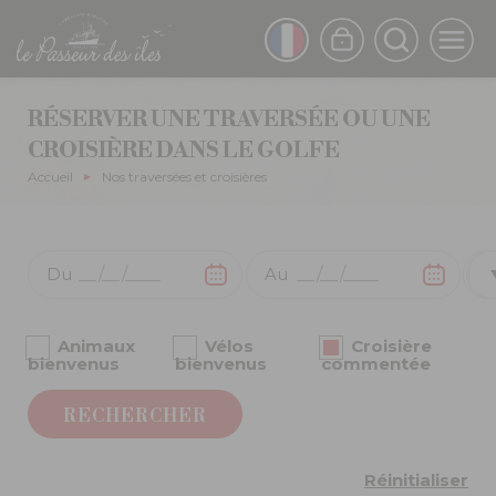
Aller
au
FRENCH
contenu
principal
ENGLISH
RÉSERVER UNE TRAVERSÉE OU UNE
CROISIÈRE DANS LE GOLFE
Fil
Accueil
Nos traversées et croisières
d'Ariane
Animaux
Vélos
Croisière
bienvenus
bienvenus
commentée
Réinitialiser