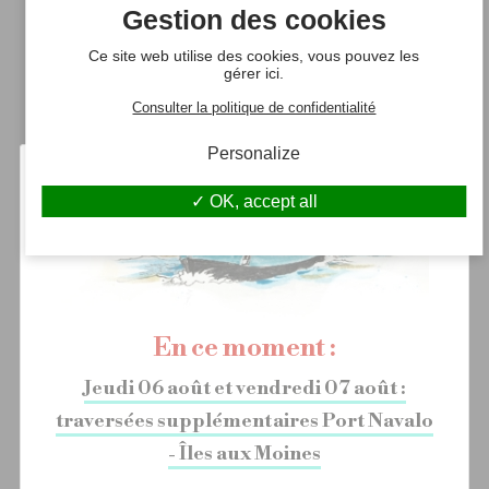
Gestion des cookies
Ce site web utilise des cookies, vous pouvez les
gérer ici.
Consulter la politique de confidentialité
Personalize
Croisière
Durée : 2h00
OK, accept all
LOCMARIAQUER
VANNES
Marché de Vannes
Du 04 Juillet au 30 Août 2026
Mercredi et samedi
Locmariaquer : 08:30
En ce moment :
Vannes : 15:30
Croisière :
24.00€
● -12 ans
14.00€
● -4 ans
5.00€
● -1 an
Jeudi 06 août et vendredi 07 août :
1.00
traversées supplémentaires Port Navalo
- Îles aux Moines
INFOS & RÉSERVATION