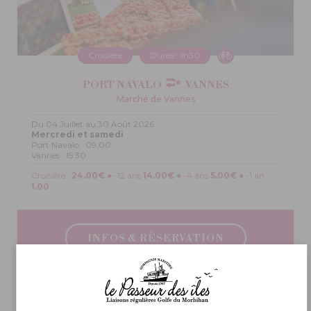
Croisière
Durée : 1h30
PORT NAVALO
VANNES
Marché de Vannes
Du 04 Juillet au 30 Août 2026
Mercredi et samedi
Port Navalo : 09:00
Vannes : 15:30
Croisière :
24.00€
● -12 ans
14.00€
● -4 ans
5.00€
● -1 an
1.00
INFOS & RÉSERVATION
© A.Lamoureux – Golfe du Morbihan Vannes tourisme